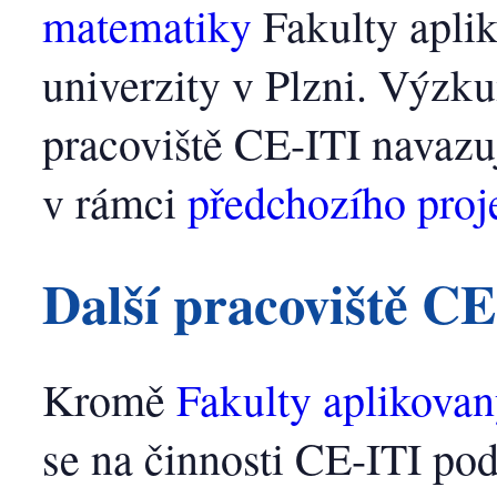
matematiky
Fakulty apli
univerzity v Plzni. Výzk
pracoviště CE-ITI navazu
v rámci
předchozího proj
Další pracoviště CE
Kromě
Fakulty aplikova
se na činnosti CE-ITI podí